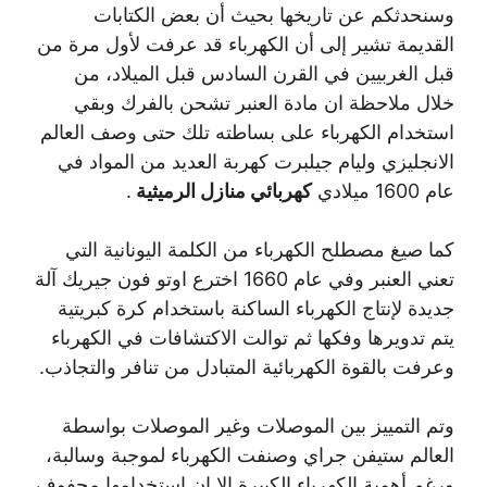
وسنحدثكم عن تاريخها بحيث أن بعض الكتابات
القديمة تشير إلى أن الكهرباء قد عرفت لأول مرة من
قبل الغربيين في القرن السادس قبل الميلاد، من
خلال ملاحظة ان مادة العنبر تشحن بالفرك وبقي
استخدام الكهرباء على بساطته تلك حتى وصف العالم
الانجليزي وليام جيلبرت كهربة العديد من المواد في
عام 1600 ميلادي
كهربائي منازل الرميثية
.
كما صيغ مصطلح الكهرباء من الكلمة اليونانية التي
تعني العنبر وفي عام 1660 اخترع اوتو فون جيريك آلة
جديدة لإنتاج الكهرباء الساكنة باستخدام كرة كبريتية
يتم تدويرها وفكها ثم توالت الاكتشافات في الكهرباء
وعرفت بالقوة الكهربائية المتبادل من تنافر والتجاذب.
وتم التمييز بين الموصلات وغير الموصلات بواسطة
العالم ستيفن جراي وصنفت الكهرباء لموجبة وسالبة،
ورغم أهمية الكهرباء الكبيرة الا ان استخدامها محفوف