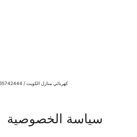
نتقل
لى
لمحتوى
كهربائي منازل الكويت / 65742444 / فني كهربائي منازل الكويت
سياسة الخصوصية