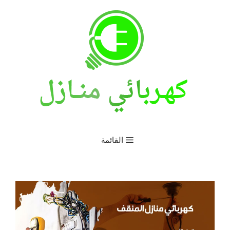
نتقل
لى
لمحتوى
القائمة