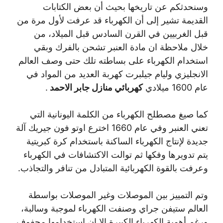
وسنحدثكم عن تاريخها بحيث أن بعض الكتابات
القديمة تشير إلى أن الكهرباء قد عرفت لأول مرة من
قبل الغربيين في القرن السادس قبل الميلاد، من
خلال ملاحظة ان مادة العنبر تشحن بالفرك وبقي
استخدام الكهرباء على بساطته تلك حتى وصف العالم
الانجليزي وليام جيلبرت كهربة العديد من المواد في
عام 1600 ميلادي
كهربائي منازل جابر الاحمد
.
كما صيغ مصطلح الكهرباء من الكلمة اليونانية التي
تعني العنبر وفي عام 1660 اخترع اوتو فون جيريك آلة
جديدة لإنتاج الكهرباء الساكنة باستخدام كرة كبريتية
يتم تدويرها وفكها ثم توالت الاكتشافات في الكهرباء
وعرفت بالقوة الكهربائية المتبادل من تنافر والتجاذب.
وتم التمييز بين الموصلات وغير الموصلات بواسطة
العالم ستيفن جراي وصنفت الكهرباء لموجبة وسالبة،
ورغم أهمية الكهرباء الكبيرة الا ان استخدامها محفوف