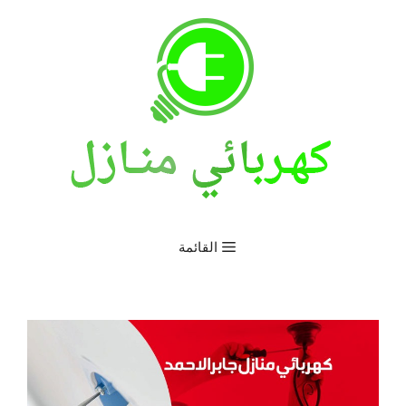
نتقل
لى
لمحتوى
القائمة