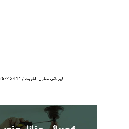
نتقل
لى
لمحتوى
كهربائي منازل الكويت / 65742444 / فني كهربائي منازل الكويت