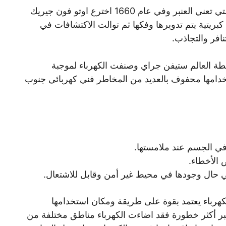
كما صيغ مصطلح الكهرباء من الكلمة اليونانية التي تعني العنبر وفي عام 1660 اخترع اوتو فون جيريك
 كبريتية يتم تدويرها وفكها ثم توالت الاكتشافات في
نافر والتجاذب.
سطة العالم ستيفن جراي وصنفت الكهرباء لموجبة
استخدامها محفوف بالعديد من المخاطر فني كهربائي جنوب
في الجسم عند ملامستها.
الأخطاء.
ي حال وجودها في محيط غير أمن وقابل للاشتعال.
لكهرباء يعتمد بقوة على طريقة ومكان استخدامها
بر أكثر خطورة فقد اضاءت الكهرباء مناطق مختلفة من