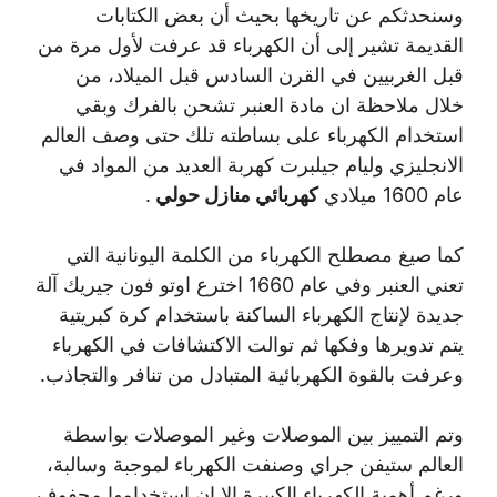
وسنحدثكم عن تاريخها بحيث أن بعض الكتابات
القديمة تشير إلى أن الكهرباء قد عرفت لأول مرة من
قبل الغربيين في القرن السادس قبل الميلاد، من
خلال ملاحظة ان مادة العنبر تشحن بالفرك وبقي
استخدام الكهرباء على بساطته تلك حتى وصف العالم
الانجليزي وليام جيلبرت كهربة العديد من المواد في
عام 1600 ميلادي
كهربائي منازل حولي
.
كما صيغ مصطلح الكهرباء من الكلمة اليونانية التي
تعني العنبر وفي عام 1660 اخترع اوتو فون جيريك آلة
جديدة لإنتاج الكهرباء الساكنة باستخدام كرة كبريتية
يتم تدويرها وفكها ثم توالت الاكتشافات في الكهرباء
وعرفت بالقوة الكهربائية المتبادل من تنافر والتجاذب.
وتم التمييز بين الموصلات وغير الموصلات بواسطة
العالم ستيفن جراي وصنفت الكهرباء لموجبة وسالبة،
ورغم أهمية الكهرباء الكبيرة الا ان استخدامها محفوف