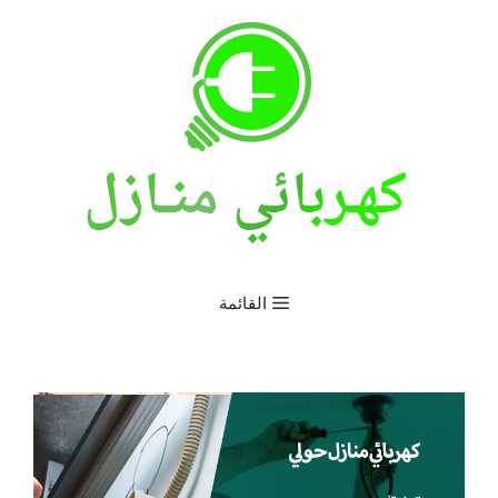
نتقل
لى
لمحتوى
القائمة