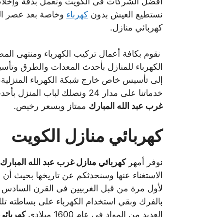
أفضل الشركات في الكويت ونعمل بدقة وإخلاص فن
نستطيع العيش بدون
كهرباء
وخاصة بعد عصر التك
كهربائي منازل.
نقوم بكافة أعمال تركيب الكهرباء ومنتهى الم
الكهرباء للمنازل بأحدث المعدات والطرق وتأسيس
إلى تأسيس خاص خارج شبكة الكهرباء المنزلية،
خدماتنا على مدار 24 ونصلك لباب المنزل بأحدث المعدات والتقنيات التكنلوجية وأمهر
غرب عبد الله المبارك
ممتاز وبسعر رخيص.
كهربائي منازل الكويت
نوفر أمهر
كهربائي منازل غرب عبد الله المبارك
الاستغناء عنها وسنحدثكم عن تاريخها بحيث أن 
لأول مرة من قبل الغربيين في القرن السادس ق
بالفرك وبقي استخدام الكهرباء على بساطته تل
العديد من المواد في عام 1600 ميلادي
كهربائي