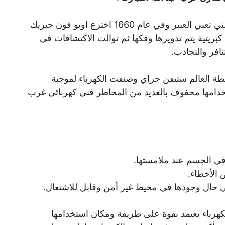
كما صيغ مصطلح الكهرباء من الكلمة اليونانية التي تعني العنبر وفي عام 1660 اخترع اوتو فون جيريك
 كبريتية يتم تدويرها وفكها ثم توالت الاكتشافات في
نافر والتجاذب.
سطة العالم ستيفن جراي وصنفت الكهرباء لموجبة
استخدامها محفوف بالعديد من المخاطر فني كهربائي غرب
في الجسم عند ملامستها.
الأخطاء.
ي حال وجودها في محيط غير أمن وقابل للاشتعال.
لكهرباء يعتمد بقوة على طريقة ومكان استخدامها