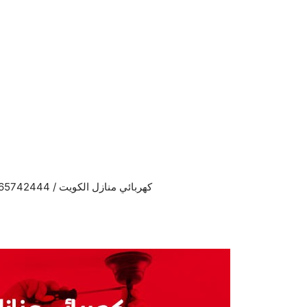
نتقل
لى
لمحتوى
كهربائي منازل الكويت / 65742444 / فني كهربائي منازل الكويت