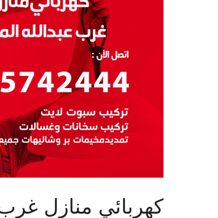
كهربائي منازل غرب ع