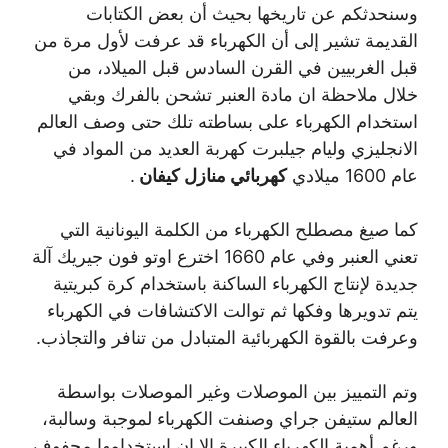
وسنحدثكم عن تاريخها بحيث أن بعض الكتابات
القديمة تشير إلى أن الكهرباء قد عرفت لأول مرة من
قبل الغربيين في القرن السادس قبل الميلاد، من
خلال ملاحظة ان مادة العنبر تشحن بالفرك وبقي
استخدام الكهرباء على بساطته تلك حتى وصف العالم
الانجليزي وليام جيلبرت كهربة العديد من المواد في
عام 1600 ميلادي
كهربائي منازل كيفان
.
كما صيغ مصطلح الكهرباء من الكلمة اليونانية التي
تعني العنبر وفي عام 1660 اخترع اوتو فون جيريك آلة
جديدة لإنتاج الكهرباء الساكنة باستخدام كرة كبريتية
يتم تدويرها وفكها ثم توالت الاكتشافات في الكهرباء
وعرفت بالقوة الكهربائية المتبادل من تنافر والتجاذب.
وتم التمييز بين الموصلات وغير الموصلات بواسطة
العالم ستيفن جراي وصنفت الكهرباء لموجبة وسالبة،
ورغم أهمية الكهرباء الكبيرة الا ان استخدامها محفوف