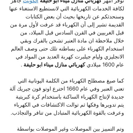
نوفر أمهر
كهربائي منازل ميناء ابو حليفة
الكويت
جاهز
لكافة الخدمات الكهربائية التي لانستطيع الاستغناء عنها
وسنحدثكم عن تاريخها بحيث أن بعض الكتابات
القديمة تشير إلى أن الكهرباء قد عرفت لأول مرة من
قبل الغربيين في القرن السادس قبل الميلاد، من
خلال ملاحظة ان مادة العنبر تشحن بالفرك وبقي
استخدام الكهرباء على بساطته تلك حتى وصف العالم
الانجليزي وليام جيلبرت كهربة العديد من المواد في
عام 1600 ميلادي
كهربائي منازل ميناء ابو حليفة
.
كما صيغ مصطلح الكهرباء من الكلمة اليونانية التي
تعني العنبر وفي عام 1660 اخترع اوتو فون جيريك آلة
جديدة لإنتاج الكهرباء الساكنة باستخدام كرة كبريتية
يتم تدويرها وفكها ثم توالت الاكتشافات في الكهرباء
وعرفت بالقوة الكهربائية المتبادل من تنافر والتجاذب.
وتم التمييز بين الموصلات وغير الموصلات بواسطة